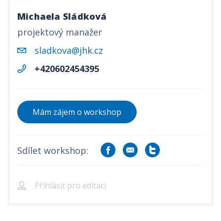
Michaela Sládková
projektový manažer
sladkova@jhk.cz
+420602454395
Mám zájem o workshop
Sdílet workshop:
Přihlásit pro editaci