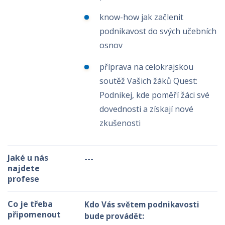
know-how jak začlenit
podnikavost do svých učebních
osnov
příprava na celokrajskou
soutěž Vašich žáků Quest:
Podnikej, kde poměří žáci své
dovednosti a získají nové
zkušenosti
Jaké u nás
---
najdete
profese
Co je třeba
Kdo Vás světem podnikavosti
připomenout
bude provádět: