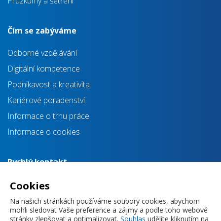
Průzkumy a šetření
Čím se zabýváme
Odborné vzdělávání
Digitální kompetence
Podnikavost a kreativita
Kariérové poradenství
Informace o trhu práce
Informace o cookies
Rychlý kontakt
info@impulsprokarieru.cz
Cookies
+420 720 830 118
Na našich stránkách používáme soubory cookies, abychom
mohli sledovat Vaše preference a zájmy a podle toho webové
stránky zlepšovat a optimalizovat.
Souhlas
udělíte kliknutím na