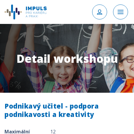
Detail workshopu
Podnikavý učitel - podpora
podnikavosti a kreativity
Maximální
12