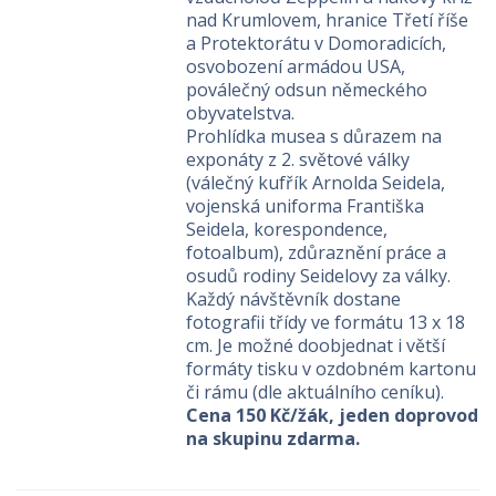
nad Krumlovem, hranice Třetí říše
a Protektorátu v Domoradicích,
osvobození armádou USA,
poválečný odsun německého
obyvatelstva.
Prohlídka musea s důrazem na
exponáty z 2. světové války
(válečný kufřík Arnolda Seidela,
vojenská uniforma Františka
Seidela, korespondence,
fotoalbum), zdůraznění práce a
osudů rodiny Seidelovy za války.
Každý návštěvník dostane
fotografii třídy ve formátu 13 x 18
cm. Je možné doobjednat i větší
formáty tisku v ozdobném kartonu
či rámu (dle aktuálního ceníku).
Cena 150 Kč/žák, jeden doprovod
na skupinu zdarma.