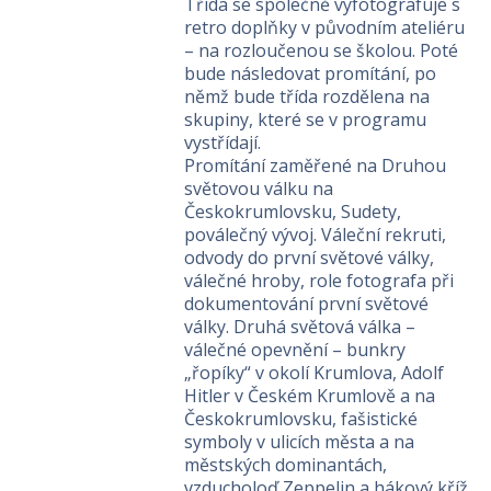
Třída se společně vyfotografuje s
retro doplňky v původním ateliéru
– na rozloučenou se školou. Poté
bude následovat promítání, po
němž bude třída rozdělena na
skupiny, které se v programu
vystřídají.
Promítání zaměřené na Druhou
světovou válku na
Českokrumlovsku, Sudety,
poválečný vývoj. Váleční rekruti,
odvody do první světové války,
válečné hroby, role fotografa při
dokumentování první světové
války. Druhá světová válka –
válečné opevnění – bunkry
„řopíky“ v okolí Krumlova, Adolf
Hitler v Českém Krumlově a na
Českokrumlovsku, fašistické
symboly v ulicích města a na
městských dominantách,
vzducholoď Zeppelin a hákový kříž