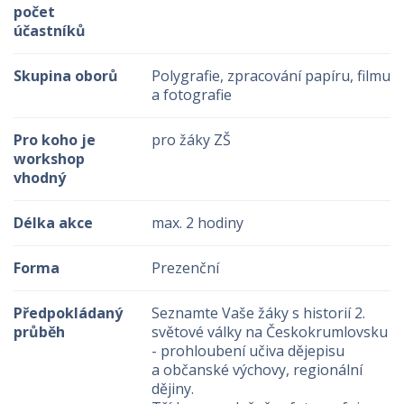
počet
účastníků
Skupina oborů
Polygrafie, zpracování papíru, filmu
a fotografie
Pro koho je
pro žáky ZŠ
workshop
vhodný
Délka akce
max. 2 hodiny
Forma
Prezenční
Předpokládaný
Seznamte Vaše žáky s historií 2.
průběh
světové války na Českokrumlovsku
- prohloubení učiva dějepisu
a občanské výchovy, regionální
dějiny.