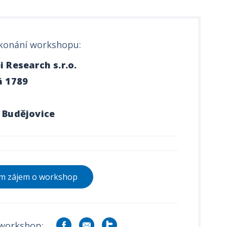
konání workshopu:
 Research s.r.o.
á 1789
 Budějovice
 zájem o workshop
 workshop: