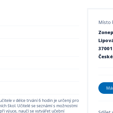
Místo 
Zonepi
Lipov
37001
České
Mám
itele v délce trvání 6 hodin je určený pro
ích škol. Učitelé se seznámí s možnostmi
 při výuce, naučí se vytvářet učební
Sdílet