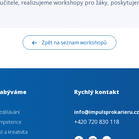
učitele, realizujeme workshopy pro žáky, poskytuj
Zpět na seznam workshopů
zabýváme
Rychlý kontakt
dělávání
info@impulsprokarieru.cz
+420 720 830 118
kompetence
 a kreativita