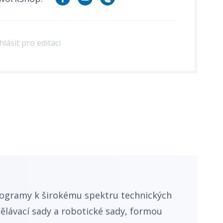
hlásit pro editaci
programy k širokému spektru technických
dělávací sady a robotické sady, formou