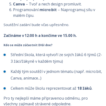
Canva
– Tvoř a nech design promluvit.
Programování
micro:bit
– Naprogramuj sílu v
malém čipu.
Soutěžní zadání bude včas upřesněno.
Začínáme v 12:00 h a končíme ve 15.00 h.
Kdo se může zúčastnit DIGI dne?
Střední škola, která vytvoří ze svých žáků 6 týmů (2-
3 žáci/žákyně v každém týmu)
Každý tým soutěží v jednom tématu (např. micro:bit,
Canva, animace...)
Celkem může školu reprezentovat až
18 žáků
.
Pro ty nejlepší máme připravenou odměnu, pro
všechny zajímavě strávené odpoledne.