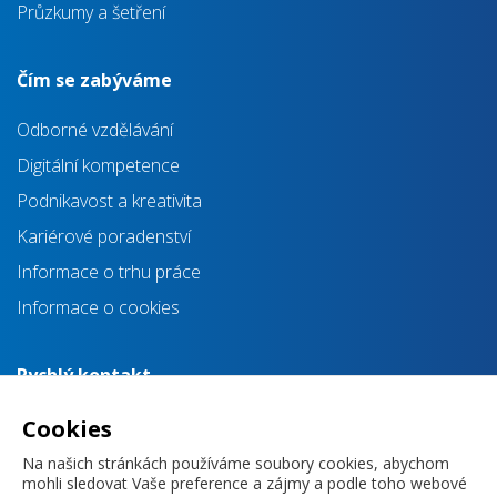
Průzkumy a šetření
Čím se zabýváme
Odborné vzdělávání
Digitální kompetence
Podnikavost a kreativita
Kariérové poradenství
Informace o trhu práce
Informace o cookies
Rychlý kontakt
info@impulsprokarieru.cz
Cookies
+420 720 830 118
Na našich stránkách používáme soubory cookies, abychom
mohli sledovat Vaše preference a zájmy a podle toho webové