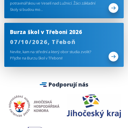
potravinářskou ve Veselí nad Lužnicí. Žáci základní
školy si budou mo...
Burza škol v Třeboni 2026
07/10/2026,
Třeboň
Nevíte, kam na střední a který obor studia zvolit?
Přijďte na Burzu škol v Třeboni!
Podporují nás