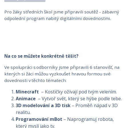
Pro žáky středních škol jsme připravili soutěž - zábavný
odpolední program nabitý digitálními dovednostmi.
Na co se můžete konkrétně těšit?
Ve spolupráci s odborníky jsme připravili 6 stanovišť, na
kterých si žáci můžou vyzkoušet hravou formou své
dovednosti v těchto tématech:
Minecraft
– Kostičky ožívají pod tvým velením.
Animace
– Vytvoř svět, který se hýbe podle tebe.
3D modelování a
3D tisk
– Proměň nápad v 3D
realitu.
Programování mBot
– Naprogramuj robota,
který myslí jako ty.