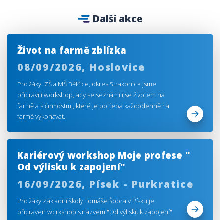
Další akce
Život na farmě zblízka
08/09/2026,
Hoslovice
Pro žáky ZŠ a MŠ Bělčice, okres Strakonice jsme
připravili workshop, aby se seznámili se životem na
farmě a s činnostmi, které je potřeba každodenně na
farmě vykonávat.
Kariérový workshop Moje profese "
Od výlisku k zapojení"
16/09/2026,
Písek - Purkratice
Pro žáky Základní školy Tomáše Šobra v Písku je
připraven workshop s názvem "Od výlisku k zapojení"