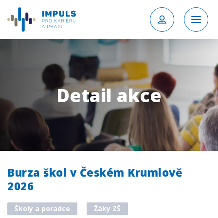
Detail akce
Burza škol v Českém Krumlově
2026
Školy a poradce
Žáky ZŠ