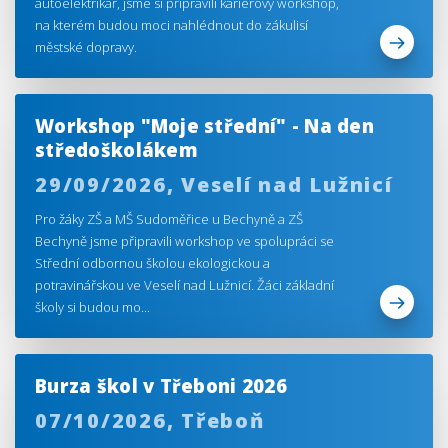
autoelektrikář, jsme si připravili kariérový workshop,
na kterém budou moci nahlédnout do zákulisí
městské dopravy.
Workshop "Moje střední" - Na den
středoškolákem
29/09/2026,
Veselí nad Lužnicí
Pro žáky ZŠ a MŠ Sudoměřice u Bechyně a ZŠ
Bechyně jsme připravili workshop ve spolupráci se
Střední odbornou školou ekologickou a
potravinářskou ve Veselí nad Lužnicí. Žáci základní
školy si budou mo...
Burza škol v Třeboni 2026
07/10/2026,
Třeboň