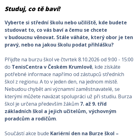
Studuj, co tě baví!
Vyberte si střední školu nebo učiliště, kde budete
studovat to, co vás baví a čemu se chcete
v budoucnu věnovat. Stále váháte, který obor je ten
pravý, nebo na jakou školu podat přihlášku?
Přijďte na burzu škol ve čtvrtek 8.10.2026 od 9:00 - 15:00
do
TenisCentra v Českém Krumlově
, kde získáte
potřebné informace napřímo od zástupců středních
škol z regionu. A to v jeden den, na jednom místě.
Nebudou chybět ani významní zaměstnavatelé, se
kterými můžete navázat spolupráci už při studiu. Burza
škol je určena především žákům
7. až 9. tříd
základních škol a jejich učitelům, výchovným
poradcům a rodičům
.
Součástí akce bude
Kariérní den na Burze škol –