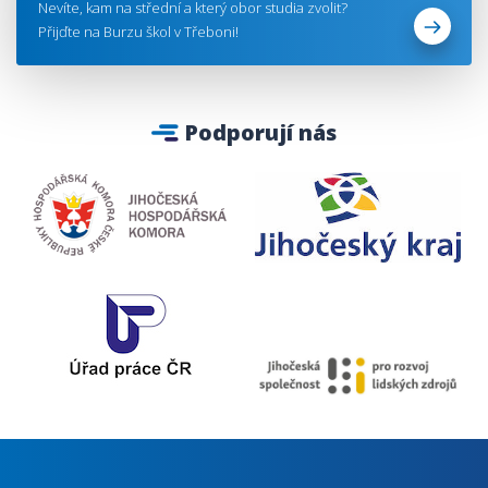
Nevíte, kam na střední a který obor studia zvolit?
Přijďte na Burzu škol v Třeboni!
Podporují nás