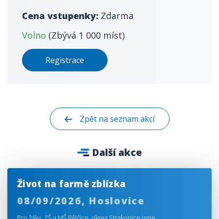
Cena vstupenky:
Zdarma
Volno
(Zbývá 1 000 míst)
Registrace
Zpět na seznam akcí
Další akce
Život na farmě zblízka
08/09/2026,
Hoslovice
Pro žáky ZŠ a MŠ Bělčice, okres Strakonice jsme