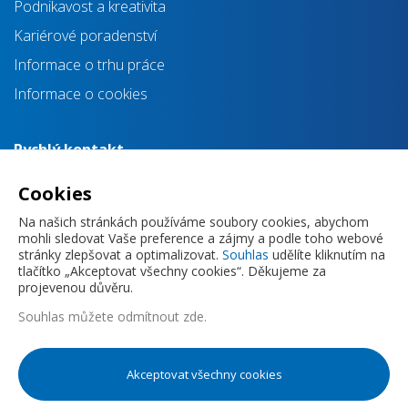
Podnikavost a kreativita
Kariérové poradenství
Informace o trhu práce
Informace o cookies
Rychlý kontakt
info@impulsprokarieru.cz
Cookies
+420 720 830 118
Na našich stránkách používáme soubory cookies, abychom
mohli sledovat Vaše preference a zájmy a podle toho webové
stránky zlepšovat a optimalizovat.
Souhlas
udělíte kliknutím na
tlačítko „Akceptovat všechny cookies“. Děkujeme za
projevenou důvěru.
Souhlas můžete
odmítnout zde
.
Zásady ochrany osobních údajů
Akceptovat všechny cookies