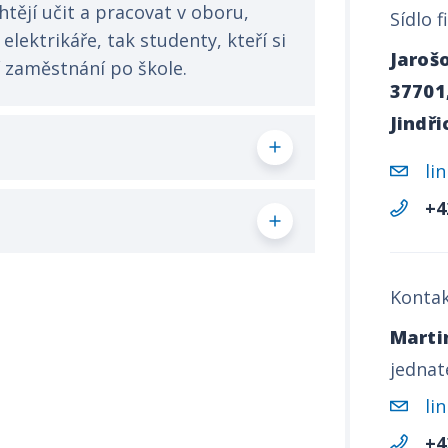
chtějí učit a pracovat v oboru,
Sídlo f
ektrikáře, tak studenty, kteří si
Jaroš
í zaměstnání po škole.
37701
Jindř
li
+4
Kontak
Marti
jednat
li
+4