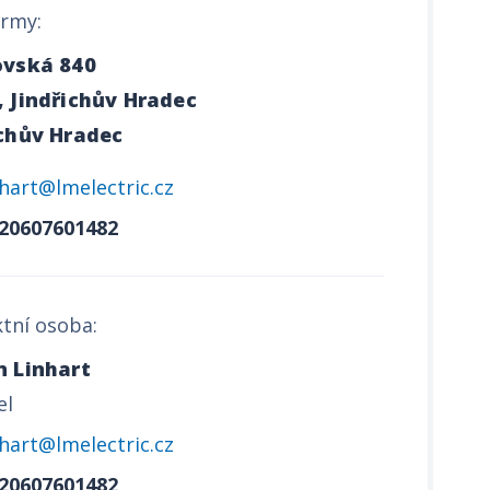
irmy:
ovská 840
, Jindřichův Hradec
ichův Hradec
nhart@lmelectric.cz
20607601482
tní osoba:
n Linhart
el
nhart@lmelectric.cz
20607601482