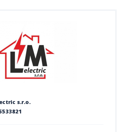
ectric s.r.o.
05533821