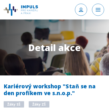
Detail akce
Kariérový workshop "Staň se na
den profíkem ve s.n.o.p."
Žáky SŠ
Žáky ZŠ