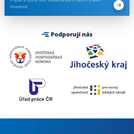
Přijďte si vybrat obor studia na Burzu škol v Českém
Krumlově.
Podporují nás