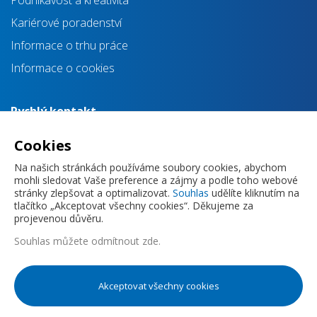
Podnikavost a kreativita
Kariérové poradenství
Informace o trhu práce
Informace o cookies
Rychlý kontakt
info@impulsprokarieru.cz
Cookies
+420 720 830 118
Na našich stránkách používáme soubory cookies, abychom
mohli sledovat Vaše preference a zájmy a podle toho webové
stránky zlepšovat a optimalizovat.
Souhlas
udělíte kliknutím na
tlačítko „Akceptovat všechny cookies“. Děkujeme za
projevenou důvěru.
Souhlas můžete
odmítnout zde
.
Zásady ochrany osobních údajů
Akceptovat všechny cookies