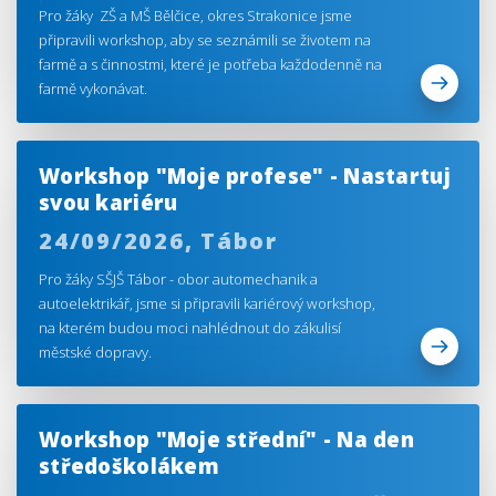
Pro žáky ZŠ a MŠ Bělčice, okres Strakonice jsme
připravili workshop, aby se seznámili se životem na
farmě a s činnostmi, které je potřeba každodenně na
farmě vykonávat.
Workshop "Moje profese" - Nastartuj
svou kariéru
24/09/2026,
Tábor
Pro žáky SŠJŠ Tábor - obor automechanik a
autoelektrikář, jsme si připravili kariérový workshop,
na kterém budou moci nahlédnout do zákulisí
městské dopravy.
Workshop "Moje střední" - Na den
středoškolákem