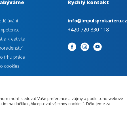
zabýváme
Rychlý kontakt
dělávání
info@impulsprokarieru.cz
+420 720 830 118
kompetence
 a kreativita
poradenství
o trhu práce
o cookies
chom mohli sledovat Vaše preference a zájmy a podle toho webové
nutím na tlačítko „Akceptovat všechny cookies“. Děkujeme za