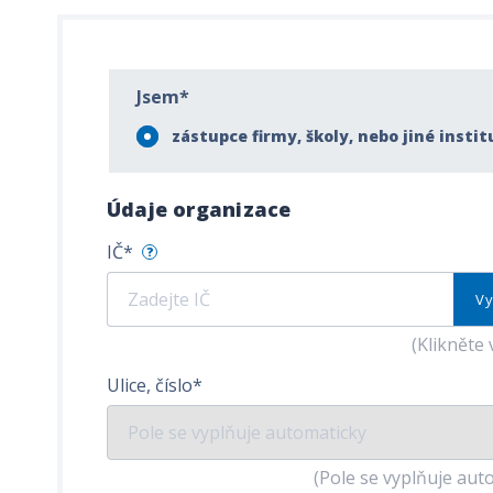
Jsem*
zástupce firmy, školy, nebo jiné instit
Údaje organizace
IČ*
?
Vy
(Klikněte 
Ulice, číslo*
(Pole se vyplňuje aut