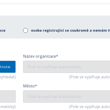
uce
osoba registrující se soukromě a nemám I
Název organizace*
hledat
vyhledat)
(Pole se vyplňuje aut
Město*
omaticky)
(Pole se vyplňuje aut