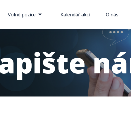
Volné pozice
Kalendář akcí
O nás
apište n