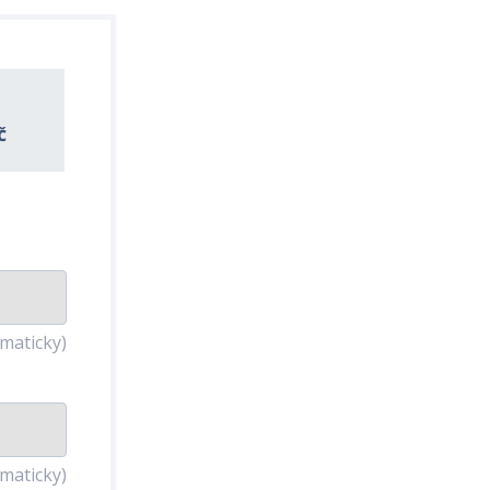
Č
omaticky)
omaticky)