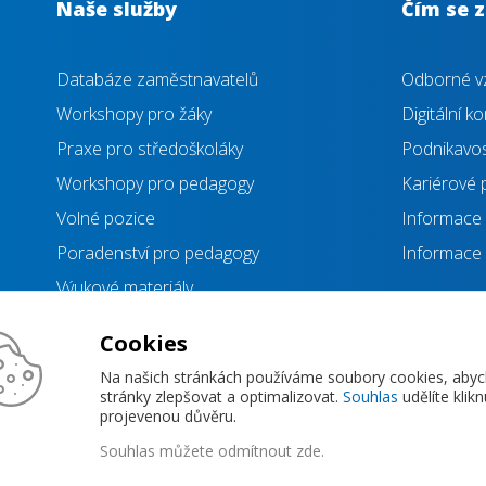
Naše služby
Čím se 
Databáze zaměstnavatelů
Odborné vz
Workshopy pro žáky
Digitální 
Praxe pro středoškoláky
Podnikavost
Workshopy pro pedagogy
Kariérové 
Volné pozice
Informace 
Poradenství pro pedagogy
Informace 
Výukové materiály
Průzkumy a šetření
Cookies
Na našich stránkách používáme soubory cookies, aby
Zásady ochrany osobních údajů
stránky zlepšovat a optimalizovat.
Souhlas
udělíte klik
projevenou důvěru.
Souhlas můžete
odmítnout zde
.
Copyright © 2026 Jihočeská hospodářská komora