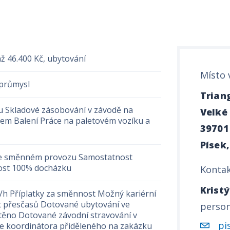
až 46.400 Kč, ubytování
Místo 
 průmysl
Triang
 Skladové zásobování v závodě na
Velké
rem Balení Práce na paletovém vozíku a
39701
Písek,
 ve směnném provozu Samostatnost
nost 100% docházku
Kontak
Krist
/h Příplatky za směnnost Možný kariérní
t přesčasů Dotované ubytování ve
person
štěno Dotované závodní stravování v
pi
e koordinátora přiděleného na zakázku