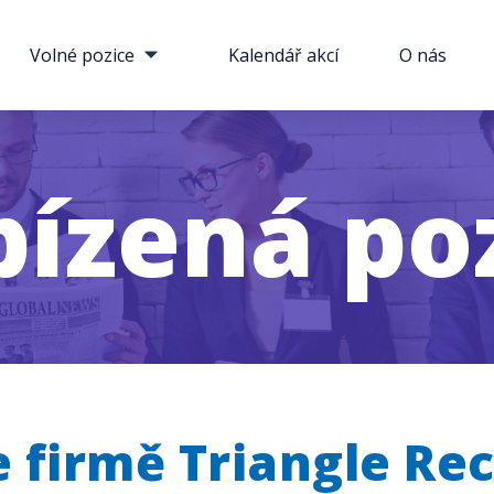
Volné pozice
Kalendář akcí
O nás
ízená po
 firmě Triangle Re