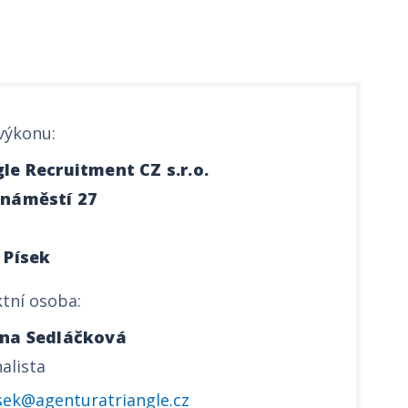
výkonu:
le Recruitment CZ s.r.o.
 náměstí 27
 Písek
tní osoba:
ýna Sedláčková
alista
sek@agenturatriangle.cz