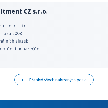
itment CZ s.r.o.
cruitment Ltd.
 roku 2008
nálních služeb
lientům i uchazečům
Přehled všech nabízených pozic