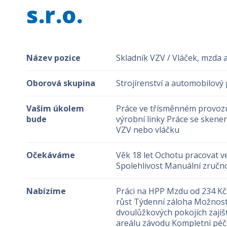
s.r.o.
Název pozice
Skladník VZV / Vláček, mzda 
Oborová skupina
Strojírenství a automobilový
Vaším úkolem
Práce ve třísměnném provozu
bude
výrobní linky Práce se skene
VZV nebo vláčku
Očekáváme
Věk 18 let Ochotu pracovat
Spolehlivost Manuální zruč
Nabízíme
Práci na HPP Mzdu od 234 Kč
růst Týdenní záloha Možnos
dvoulůžkových pokojích zaji
areálu závodu Kompletní péč