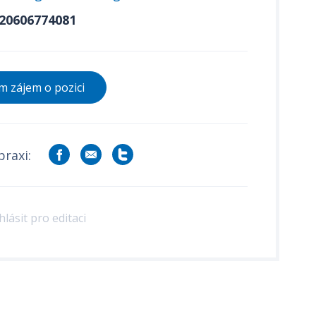
20606774081
 zájem o pozici
praxi:
hlásit pro editaci