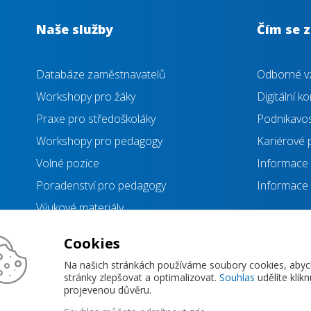
Naše služby
Čím se 
Databáze zaměstnavatelů
Odborné vz
Workshopy pro žáky
Digitální 
Praxe pro středoškoláky
Podnikavost
Workshopy pro pedagogy
Kariérové 
Volné pozice
Informace 
Poradenství pro pedagogy
Informace 
Výukové materiály
Průzkumy a šetření
Cookies
Na našich stránkách používáme soubory cookies, aby
Zásady ochrany osobních údajů
stránky zlepšovat a optimalizovat.
Souhlas
udělíte klik
projevenou důvěru.