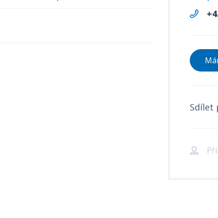
+4
Mám
Sdílet 
Při