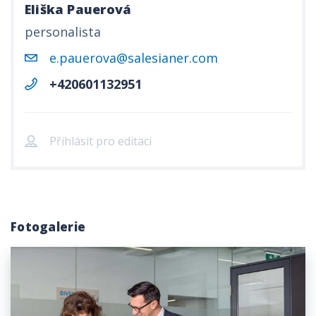
Eliška Pauerová
personalista
e.pauerova@salesianer.com
+420601132951
Přihlásit pro editaci
Fotogalerie