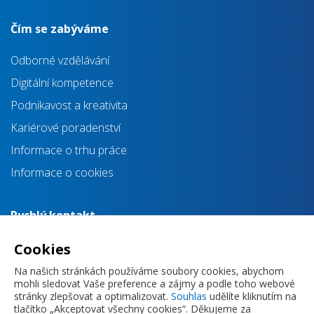
Čím se zabýváme
Odborné vzdělávání
Digitální kompetence
Podnikavost a kreativita
Kariérové poradenství
Informace o trhu práce
Informace o cookies
Rychlý kontakt
info@impulsprokarieru.cz
Cookies
+420 720 830 118
Na našich stránkách používáme soubory cookies, abychom
mohli sledovat Vaše preference a zájmy a podle toho webové
stránky zlepšovat a optimalizovat.
Souhlas
udělíte kliknutím na
tlačítko „Akceptovat všechny cookies“. Děkujeme za