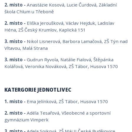
2. místo -
Anastázie Kosová, Lucie Čurdová, Základní
škola Chlum u Třeboně
2. místo -
Eliška Jeroušková, Václav Hejduk, Ladislav
Héna, ZŠ Český Krumlov, Kaplická 151
3. místo -
Nikol Lisnerová, Barbora Lamačová, ZŠ Týn nad
Vltavou, Malá Strana
3. místo -
Gudrun Ryvola, Natálie Fialová, Štěpánka
Kolářová, Veronika Nováková, ZŠ Tábor, Husova 1570
KATERGORIE JEDNOTLIVEC
1. místo -
Ema Jelínková, ZŠ Tábor, Husova 1570
2. místo -
Adéla Tesařová, Všeobecné a sportovní
gymnázium Vimperk
3. místo -
Adela Sojková, ZŠ Máj II České Budějovice