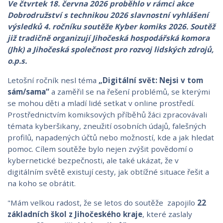
Ve čtvrtek 18. června 2026 proběhlo v rámci akce
Dobrodružství s technikou 2026 slavnostní vyhlášení
výsledků 4. ročníku soutěže Kyber komiks 2026. Soutěž
již tradičně organizují Jihočeská hospodářská komora
(Jhk) a Jihočeská společnost pro rozvoj lidských zdrojů,
o.p.s.
Letošní ročník nesl téma
„Digitální svět: Nejsi v tom
sám/sama“
a zaměřil se na řešení problémů, se kterými
se mohou děti a mladí lidé setkat v online prostředí.
Prostřednictvím komiksových příběhů žáci zpracovávali
témata kyberšikany, zneužití osobních údajů, falešných
profilů, napadených účtů nebo možností, kde a jak hledat
pomoc. Cílem soutěže bylo nejen zvýšit povědomí o
kybernetické bezpečnosti, ale také ukázat, že v
digitálním světě existují cesty, jak obtížné situace řešit a
na koho se obrátit.
"Mám velkou radost, že se letos do soutěže zapojilo
22
základních škol z Jihočeského kraje
, které zaslaly