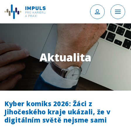
Aktualita
Kyber komiks 2026: Žáci z
Jihočeského kraje ukázali, že v
digitálním světě nejsme sami