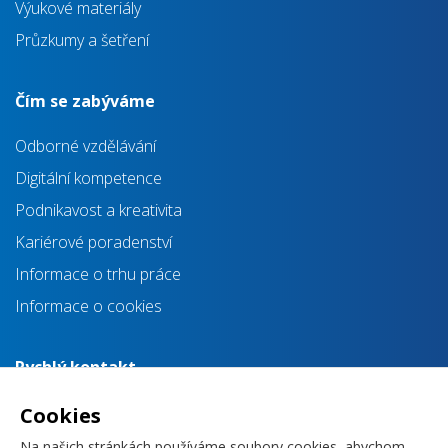
Výukové materiály
Průzkumy a šetření
Čím se zabýváme
Odborné vzdělávání
Digitální kompetence
Podnikavost a kreativita
Kariérové poradenství
Informace o trhu práce
Informace o cookies
Rychlý kontakt
info@impulsprokarieru.cz
Cookies
+420 720 830 118
Na našich stránkách používáme soubory cookies, abychom