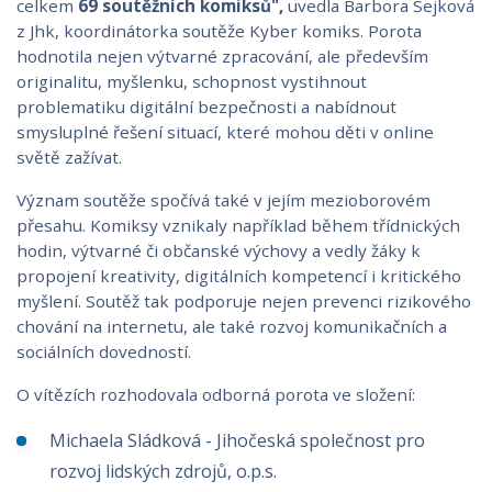
celkem
69 soutěžních komiksů",
uvedla Barbora Sejková
z Jhk, koordinátorka soutěže Kyber komiks. Porota
hodnotila nejen výtvarné zpracování, ale především
originalitu, myšlenku, schopnost vystihnout
problematiku digitální bezpečnosti a nabídnout
smysluplné řešení situací, které mohou děti v online
světě zažívat.
Význam soutěže spočívá také v jejím mezioborovém
přesahu. Komiksy vznikaly například během třídnických
hodin, výtvarné či občanské výchovy a vedly žáky k
propojení kreativity, digitálních kompetencí i kritického
myšlení. Soutěž tak podporuje nejen prevenci rizikového
chování na internetu, ale také rozvoj komunikačních a
sociálních dovedností.
O vítězích rozhodovala odborná porota ve složení:
Michaela Sládková - Jihočeská společnost pro
rozvoj lidských zdrojů, o.p.s.